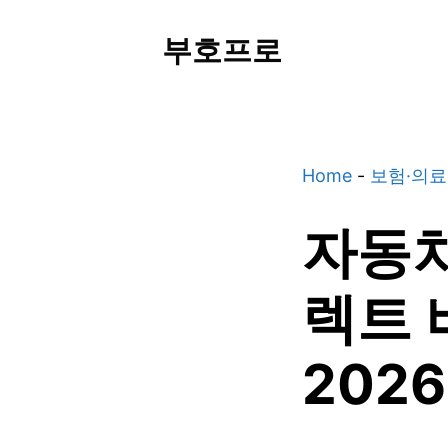
Skip
부호프로
to
content
Home
-
보험·의
자동차
렉트 
2026