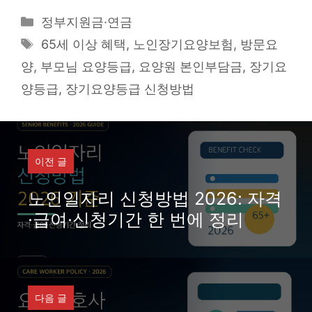
Categories
정부지원금·연금
Tags
65세 이상 혜택
,
노인장기요양보험
,
방문요
양
,
부모님 요양등급
,
요양원 본인부담금
,
장기요
양등급
,
장기요양등급 신청방법
이전 글
노인일자리 신청방법 2026: 자격
·급여·신청기간 한 번에 정리
다음 글