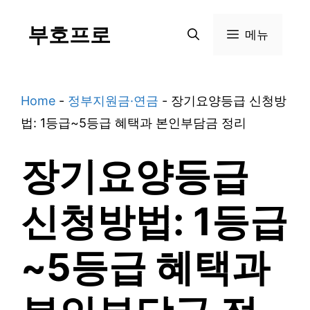
Skip
부호프로
to
메뉴
content
Home
-
정부지원금·연금
-
장기요양등급 신청방
법: 1등급~5등급 혜택과 본인부담금 정리
장기요양등급
신청방법: 1등급
~5등급 혜택과