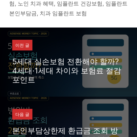
험
,
노인 치과 혜택
,
임플란트 건강보험
,
임플란트
본인부담금
,
치과 임플란트 보험
이전 글
5세대 실손보험 전환해야 할까?
4세대·1세대 차이와 보험료 절감
포인트
다음 글
본인부담상한제 환급금 조회 방