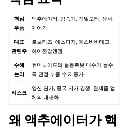
핵심
액추에이터, 감속기, 정밀모터, 센서,
부품
제어기
대표
로보티즈, 에스피지, 에스비비테크,
관련주
하이젠알앤엠
수혜
휴머노이드와 협동로봇 대수가 늘수
논리
록 관절 부품 수요 증가
양산 단가, 중국 저가 경쟁, 완제품 업
리스크
체의 내재화
왜 액추에이터가 핵