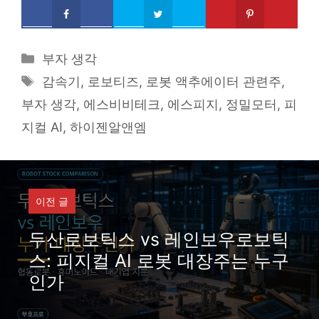
Categories
부자 생각
Tags
감속기
,
로보티즈
,
로봇 액추에이터 관련주
,
부자 생각
,
에스비비테크
,
에스피지
,
정밀모터
,
피
지컬 AI
,
하이젠알앤엠
이전 글
두산로보틱스 vs 레인보우로보틱
스: 피지컬 AI 로봇 대장주는 누구
인가