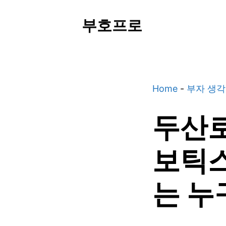
Skip
부호프로
to
content
Home
-
부자 생각
두산로
보틱스
는 누