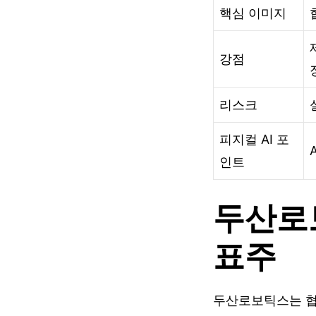
핵심 이미지
강점
리스크
피지컬 AI 포
인트
두산로
표주
두산로보틱스는 협