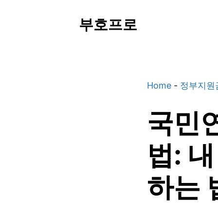
Skip
부호프로
to
content
Home
-
정부지원
국민연
법: 
하는 