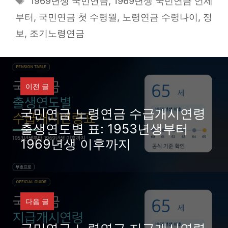
1969년생 국민연금
,
1969년생 국민연금 언제
부터
,
국민연금 첫 수령월
,
노령연금 수령나이
,
정
보
,
조기노령연금
이전 글
국민연금 노령연금 수급개시연령
출생연도별 표: 1953년생부터
1969년생 이후까지
다음 글