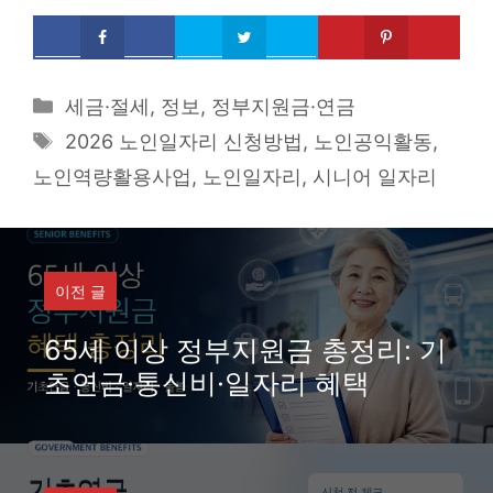
Categories
세금·절세
,
정보
,
정부지원금·연금
Tags
2026 노인일자리 신청방법
,
노인공익활동
,
노인역량활용사업
,
노인일자리
,
시니어 일자리
이전 글
65세 이상 정부지원금 총정리: 기
초연금·통신비·일자리 혜택