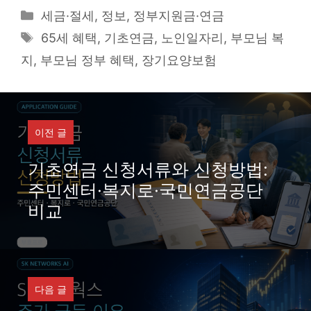
Categories
세금·절세
,
정보
,
정부지원금·연금
Tags
65세 혜택
,
기초연금
,
노인일자리
,
부모님 복
지
,
부모님 정부 혜택
,
장기요양보험
이전 글
기초연금 신청서류와 신청방법:
주민센터·복지로·국민연금공단
비교
다음 글