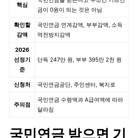
핵심
금이 0원이 되는 것은 아님
확인할
국민연금 연계감액, 부부감액, 소득
감액
역전방지감액
2026
선정기
단독 247만 원, 부부 395만 2천 원
준
신청처
국민연금공단, 주민센터, 복지로
국민연금 수령액과 A급여액에 따라
주의점
달라짐
국민연금 받으면 기