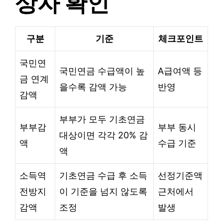
상자 확인
구분
기준
체크포인트
국민연
국민연금 수급액이 높
A급여액 등
금 연계
을수록 감액 가능
반영
감액
부부가 모두 기초연금
부부감
부부 동시
대상이면 각각 20% 감
액
수급 기준
액
소득역
기초연금 수급 후 소득
선정기준액
전방지
이 기준을 넘지 않도록
근처에서
감액
조정
발생