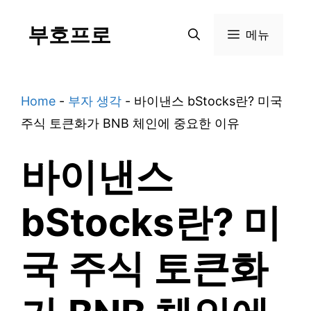
Skip
부호프로
to
메뉴
content
Home
-
부자 생각
-
바이낸스 bStocks란? 미국
주식 토큰화가 BNB 체인에 중요한 이유
바이낸스
bStocks란? 미
국 주식 토큰화