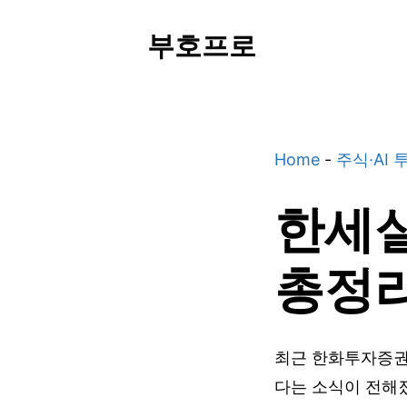
Skip
부호프로
to
content
Home
-
주식·AI 
한세실
총정리
최근 한화투자증권
다는 소식이 전해