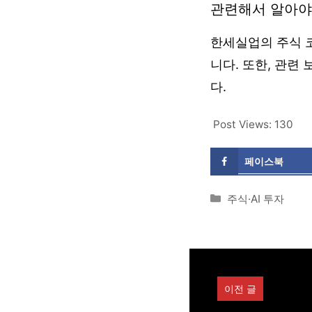
관련해서 알아야
한세실업의 주식 코
니다. 또한, 관련 
다.
Post Views:
130
페이스북
Categories
주식·AI 투자
이전 글