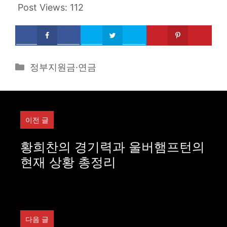
Post Views:
112
Categories
정부지원금·연금
이전 글
황희찬의 경기력과 울버햄프턴의
현재 상황 총정리
다음 글