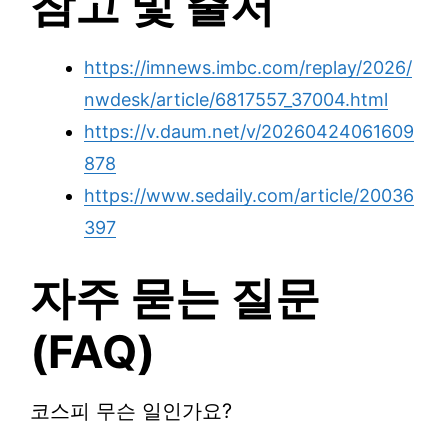
참고 및 출처
https://imnews.imbc.com/replay/2026/
nwdesk/article/6817557_37004.html
https://v.daum.net/v/20260424061609
878
https://www.sedaily.com/article/20036
397
자주 묻는 질문
(FAQ)
코스피 무슨 일인가요?