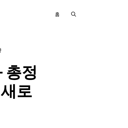
홈
향
화 총정
 새로