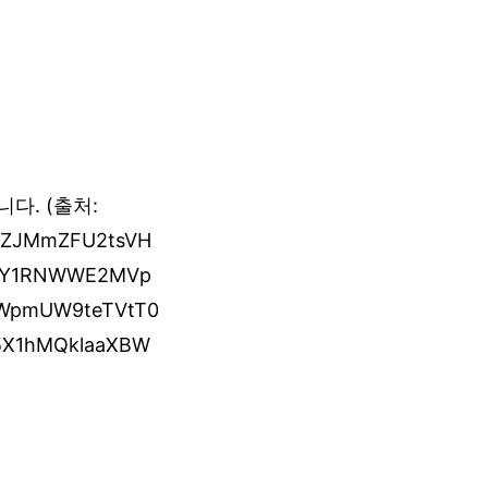
다. (출처:
XVnZJMmZFU2tsVH
VqY1RNWWE2MVp
WpmUW9teTVtT0
5X1hMQklaaXBW