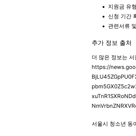
지원금 유형
신청 기간 
관련서류 및
추가 정보 출처
더 많은 정보는 서
https://news.g
BjLU45ZGpPU0
pbm5GX0Z5c2w
xuTnR1SXRoNDd
NmVrbnZNRXVRd
서울시 청소년 동