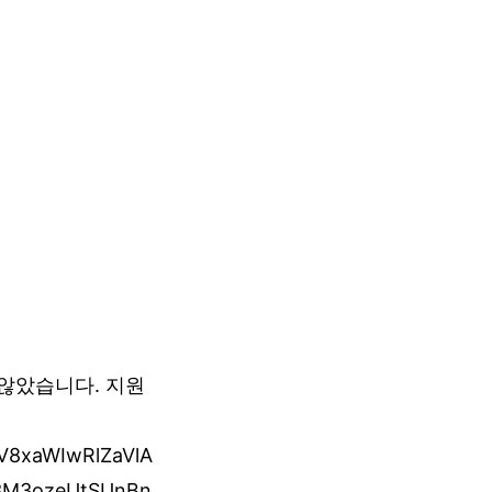
않았습니다. 지원
YV8xaWIwRlZaVlA
3M3ozeUtSUnBn