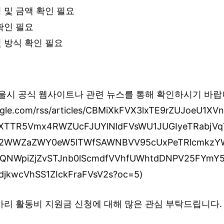
 및 금액 확인 필요
확인 필요
 방식 확인 필요
울시 공식 웹사이트나 관련 뉴스를 통해 확인하시기 바랍니
oogle.com/rss/articles/CBMiXkFVX3lxTE9rZUJoeU1
FXTTR5Vmx4RWZUcFJUYlNldFVsWU1JUGIyeTRabj
2WWZaZWY0eW5lTWfSAWNBVV95cUxPeTRlcmkzY
QNWpiZjZvSTJnb0lScmdfVVhfUWhtdDNPV25FYmY
jkwcVhSS1ZIckFraFVsV2s?oc=5)
아리 활동비 지원금 신청에 대해 많은 관심 부탁드립니다.